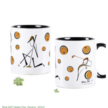
Mug GolF Happy Pop. Havane. 325ml