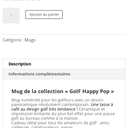
quantité
A
Ajouter au panier
de
l
Mug
t
GolF
e
Putting
r
Catégorie :
Mugs
Ball.
n
325ml
a
t
i
Description
v
Informations complémentaires
e
:
Mug de la collection « GolF Happy Pop »
Mug numéroté pour les golfeurs avec un dessin
panoramique résolument contemporain.
Une tasse à
café au design golf très
tendance !
Céramique et
impression brillante du plus bel effet pour une pause
golf au bureau comme à la maison.
Cadeau idéal pour tous les amateurs de golf : amis,
collègues, collaborateurs, papas